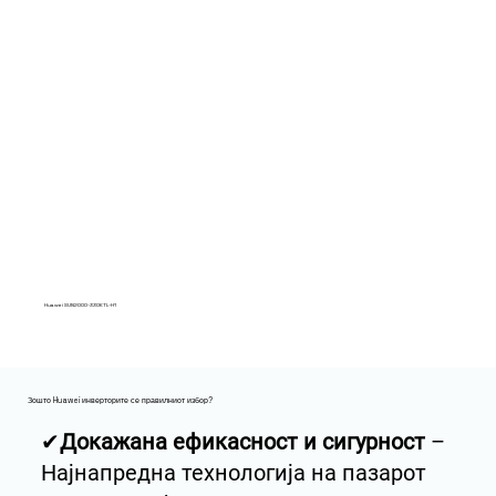
Huawei SUN2000-330KTL-H1
Зошто Huawei инверторите се правилниот избор?
✔
Докажана ефикасност и сигурност
–
Најнапредна технологија на пазарот