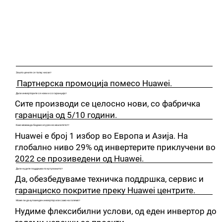
Зошто цените се толку ниски?
Партнерска промоција помесо Huawei.
Дали инверторите се нови и со гаранција?
Сите производи се целосно нови, со фабричка
гаранција од 5/10 години.
Како можам да бидам сигурен во квалитетот?
Huawei е број 1 избор во Европа и Азија. На
глобално ниво 29% од инвертерите приклучени вo
2022 се прозиведени од Huawei.
Дали нудите поддршка по купувањето?
Да, обезбедуваме техничка поддршка, сервис и
гаранциско покритие преку Huawei центрите.
Може ли да купам еден инвертор или само на големо?
Нудиме флексибилни услови, од еден инвертор до