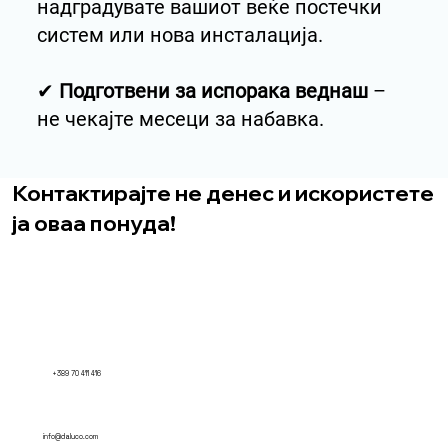
надградувате вашиот веќе постечки
систем или нова инсталација.
✔
Подготвени за испорака веднаш
–
не чекајте месеци за набавка.
Контактирајте не денес и искористете
ја оваа понуда!
+389 70 411 416
info@daluco.com