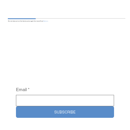
Do not miss out on the latest prices get the news From
Daluco
.
Email
*
SUBSCRIBE