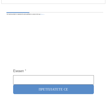
Не пропуштајте ги најновите цени добијте ги новостите од
Daluco
.
Емаил
*
ПРЕТПЛАТЕТЕ СЕ