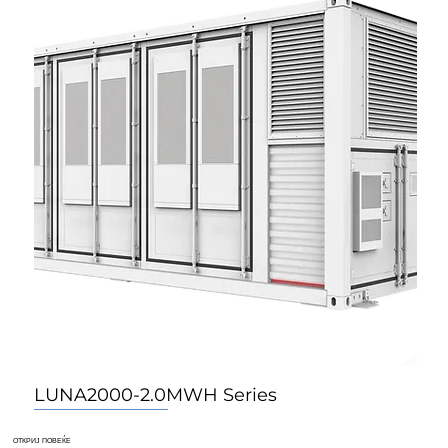
LUNA2000-2.0MWH Series
За Домаќинства
За Домаќинства
За Домаќинства
ОТКРИЈ ПОВЕЌЕ