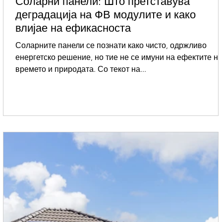
Соларни панели: Што претставува
деградација на ФВ модулите и како
влијае на ефикасноста
Соларните панели се познати како чисто, одржливо
енергетско решение, но тие не се имуни на ефектите н
времето и природата. Со текот на...