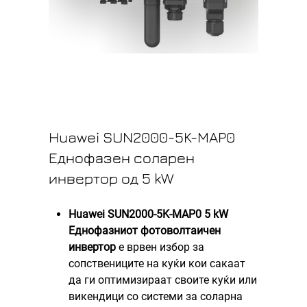
Huawei SUN2000-5K-MAP0
Еднофазен соларен
инвертор од 5 kW
Huawei SUN2000-5K-MAP0 5 kW
Еднофазниот фотоволтаичен
инвертор
е врвен избор за
сопствениците на куќи кои сакаат
да ги оптимизираат своите куќи или
викендици со системи за соларна