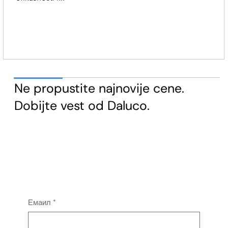
​Ne propustite najnovije cene.
Dobijte vest od Daluco.
Емаил
*