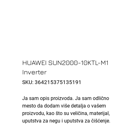
HUAWEI SUN2000-10KTL-M1
Inverter
SKU
SKU:
364215375135191
364215375135191
Ja sam opis proizvoda. Ja sam odlično
mesto da dodam više detalja o vašem
proizvodu, kao što su veličina, materijal,
uputstva za negu i uputstva za čišćenje.