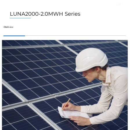
LUNA2000-2.0MWH Series
Za Dom
Za Dom
Za Dom
​Otkriti više​