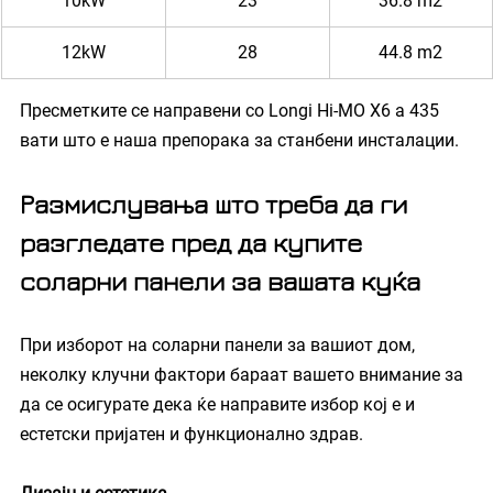
10kW
23
36.8 m2
12kW
28
44.8 m2
Пресметките се направени со Longi Hi-MO X6 a 435 
вати што е наша препорака за станбени инсталации.
Размислувања што треба да ги 
разгледате пред да купите 
соларни панели за вашата куќа
При изборот на соларни панели за вашиот дом, 
неколку клучни фактори бараат вашето внимание за 
да се осигурате дека ќе направите избор кој е и 
естетски пријатен и функционално здрав.