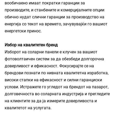
вообичаено имаат пократки гаранции за 
производите, и станбените и комерцијалните опции 
обично нудат слични гаранции за производство на 
енергија со текот на времето, зачувувајќи го вашиот 
енергетски принос.
Избор на квалитетен бренд
Изборот на соларни панели е клучен за вашиот 
фотоволтаичен систем за да обезбеди долгорочна 
доверливост и ефикасност. Фокусирајте се на 
брендови познати по нивната квалитетна изработка, 
високи стапки на ефикасност и силни гаранциски 
услови. Истражете го угледот на брендот на пазарот, 
долговечноста во соларната индустрија и прегледите 
на клиентите за да ја измерите доверливоста и 
квалитетот на услугата.