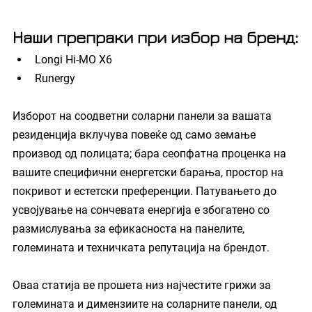
Наши препраки при избор на бренд:
Longi Hi-MO X6
Runergy
Изборот на соодветни соларни панели за вашата 
резиденција вклучува повеќе од само земање 
производ од полицата; бара сеопфатна проценка на 
вашите специфични енергетски барања, простор на 
покривот и естетски преференции. Патувањето до 
усвојување на сончевата енергија е збогатено со 
размислувања за ефикасноста на панелите, 
големината и техничката репутација на брендот.
Оваа статија ве прошета низ најчестите грижи за 
големината и димензиите на соларните панели, од 