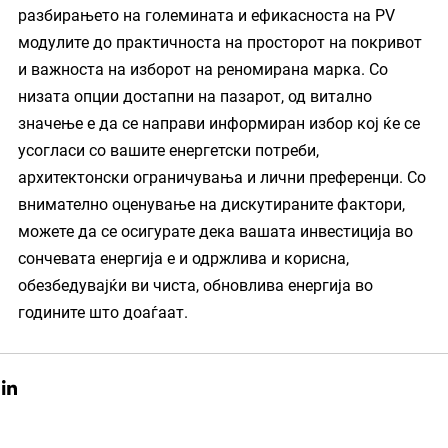
разбирањето на големината и ефикасноста на PV 
модулите до практичноста на просторот на покривот 
и важноста на изборот на реномирана марка. Со 
низата опции достапни на пазарот, од витално 
значење е да се направи информиран избор кој ќе се 
усогласи со вашите енергетски потреби, 
архитектонски ограничувања и лични преференци. Со 
внимателно оценување на дискутираните фактори, 
можете да се осигурате дека вашата инвестиција во 
сончевата енергија е и одржлива и корисна, 
обезбедувајќи ви чиста, обновлива енергија во 
годините што доаѓаат.