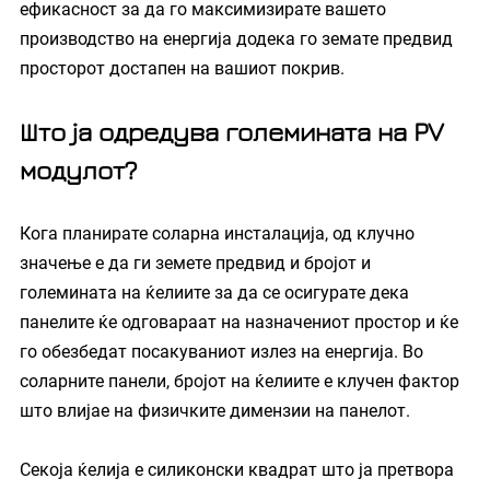
ефикасност за да го максимизирате вашето 
производство на енергија додека го земате предвид 
просторот достапен на вашиот покрив.
Што ја одредува големината на PV 
модулот?
Кога планирате соларна инсталација, од клучно 
значење е да ги земете предвид и бројот и 
големината на ќелиите за да се осигурате дека 
панелите ќе одговараат на назначениот простор и ќе 
го обезбедат посакуваниот излез на енергија. Во 
соларните панели, бројот на ќелиите е клучен фактор 
што влијае на физичките димензии на панелот.
Секоја ќелија е силиконски квадрат што ја претвора 