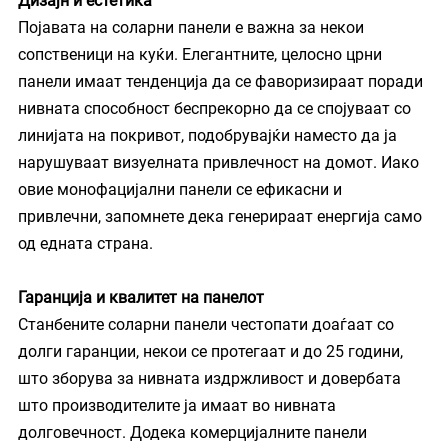
Дизајн и естетика
Појавата на соларни панели е важна за некои 
сопственици на куќи. Елегантните, целосно црни 
панели имаат тенденција да се фаворизираат поради 
нивната способност беспрекорно да се спојуваат со 
линијата на покривот, подобрувајќи наместо да ја 
нарушуваат визуелната привлечност на домот. Иако 
овие монофацијални панели се ефикасни и 
привлечни, запомнете дека генерираат енергија само 
од едната страна.
Гаранција и квалитет на панелот
Станбените соларни панели честопати доаѓаат со 
долги гаранции, некои се протегаат и до 25 години, 
што зборува за нивната издржливост и довербата 
што производителите ја имаат во нивната 
долговечност. Додека комерцијалните панели 