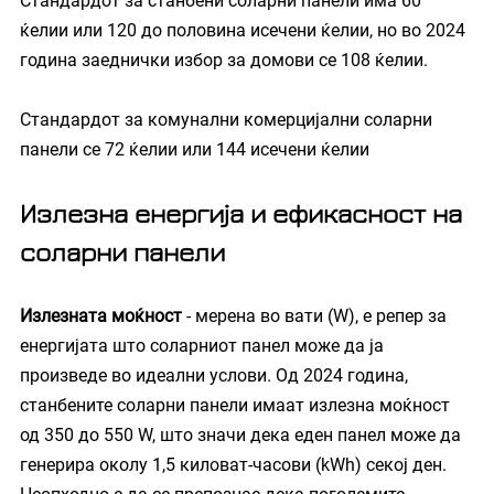
Стандардот за станбени соларни панели има 60 
ќелии или 120 до половина исечени ќелии, но во 2024 
година заеднички избор за домови се 108 ќелии.
Стандардот за комунални комерцијални соларни 
панели се 72 ќелии или 144 исечени ќелии
Излезна енергија и ефикасност на 
соларни панели
Излезната моќност
 - мерена во вати (W), е репер за 
енергијата што соларниот панел може да ја 
произведе во идеални услови. Од 2024 година, 
станбените соларни панели имаат излезна моќност 
од 350 до 550 W, што значи дека еден панел може да 
генерира околу 1,5 киловат-часови (kWh) секој ден. 