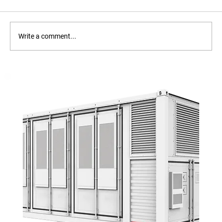
Write a comment...
Соларни панели: Што претставува
деградација на ФВ модулите и како влијае на
ефикасноста