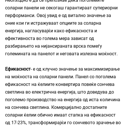
Неопходно е да се препознае дека поголемите 
соларни панели не секогаш гарантираат супериорни 
перформанси. Овој увид е од витално значење за 
оние кои ги истражуваат опциите за соларна 
енергија, нагласувајќи како ефикасноста и 
ефективноста во голема мера зависат од 
разбирањето на нијансираната врска помеѓу 
големината на панелот и неговата излезна моќност.
Ефикасност
- е од клучно значење за максимизирање 
на моќноста на соларни панели. Панел со поголема 
ефикасност на ќелиите конвертира повеќе сончева 
светлина во електрична енергија, што доведува до 
поголемо производство на енергија од иста количина 
на сончева светлина. Комерцијално достапните 
соларни ќелии обично имаат стапка на ефикасност 
од 17-23%, трансформирајќи го сончевото зрачење во 