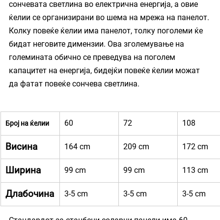
сончевата светлина во електрична енергија, а овие 
ќелии се организирани во шема на мрежа на панелот. 
Колку повеќе ќелии има панелот, толку поголеми ќе 
бидат неговите димензии. Ова зголемување на 
големината обично се преведува на поголем 
капацитет на енергија, бидејќи повеќе ќелии можат 
да фатат повеќе сончева светлина.
60
72
108
Број на ќелии
Висина
164 cm
209 cm
172 cm
Ширина
99 cm
99 cm
113 cm
Длабочина
3-5 cm
3-5 cm
3-5 cm