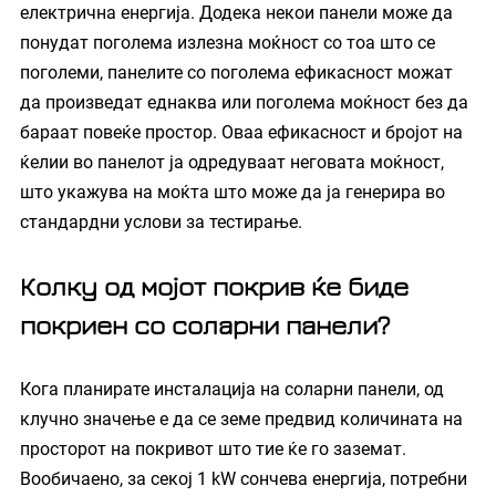
електрична енергија. Додека некои панели може да 
понудат поголема излезна моќност со тоа што се 
поголеми, панелите со поголема ефикасност можат 
да произведат еднаква или поголема моќност без да 
бараат повеќе простор. Оваа ефикасност и бројот на 
ќелии во панелот ја одредуваат неговата моќност, 
што укажува на моќта што може да ја генерира во 
стандардни услови за тестирање.
Колку од мојот покрив ќе биде 
покриен со соларни панели?
Кога планирате инсталација на соларни панели, од 
клучно значење е да се земе предвид количината на 
просторот на покривот што тие ќе го заземат. 
Вообичаено, за секој 1 kW сончева енергија, потребни 