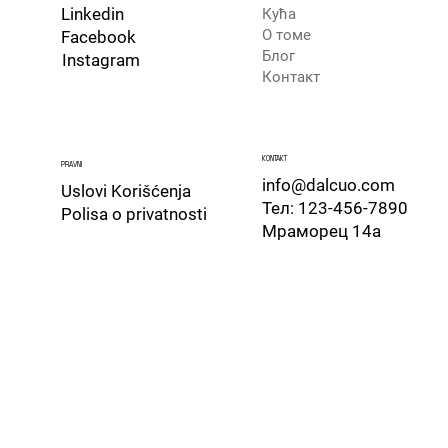
v
Linkedin
Кућа
i
a
О томе
Facebook
r
.
Блог
Instagram
,
.
Контакт
o
.
d
e
​KONTAKT
f
PRAVNI
info@dalcuo.com
i
Uslovi Korišćenja
Тел: 123-456-7890
​Polisa o privatnosti
k
Мраморец 14а
a
s
n
o
s
t
i
i
.